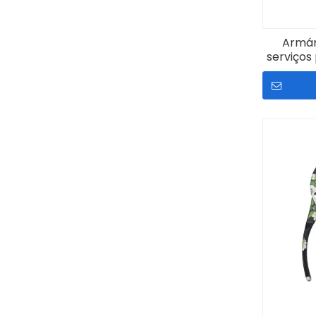
Armár
serviços
f