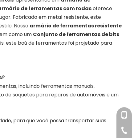
armário de ferramentas com rodas
oferece
ugar. Fabricado em metal resistente, este
estilo. Nosso
armário de ferramentas resistente
 bem como um
Conjunto de ferramentas de bits
eis, este baú de ferramentas foi projetado para
s?
mentas, incluindo ferramentas manuais,
nto de soquetes para reparos de automóveis e um
+86-15
idade, para que você possa transportar suas
+86-51