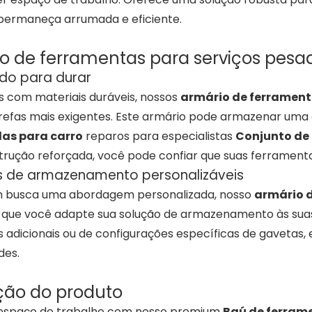
ermaneça arrumada e eficiente.
o de ferramentas para serviços pesad
do para durar
s com materiais duráveis, nossos
armário de ferrament
refas mais exigentes. Este armário pode armazenar um
as para carro
reparos para especialistas
Conjunto de 
rução reforçada, você pode confiar que suas ferramenta
s de armazenamento personalizáveis
 busca uma abordagem personalizada, nosso
armário 
que você adapte sua solução de armazenamento às suas 
s adicionais ou de configurações específicas de gavetas
des.
ção do produto
 espaço de trabalho com nosso premium
Baú de ferram