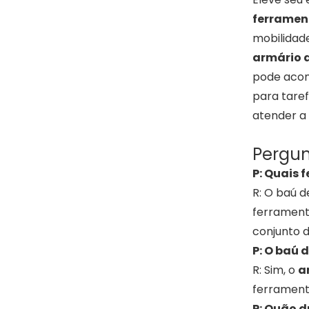
ferramen
mobilidade
armário 
pode aco
para taref
atender a
Pergun
P: Quais
R: O baú 
ferrament
conjunto 
P: O baú 
R: Sim, o
a
ferrament
P: Quão d