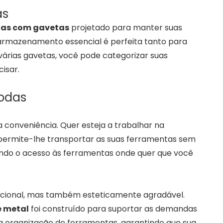
as
tas com gavetas
projetado para manter suas
 armazenamento essencial é perfeita tanto para
várias gavetas, você pode categorizar suas
isar.
odas
 conveniência. Quer esteja a trabalhar na
 permite-lhe transportar as suas ferramentas sem
ando o acesso às ferramentas onde quer que você
cional, mas também esteticamente agradável.
e metal
foi construído para suportar as demandas
a organização de ferramentas, garantindo que sua