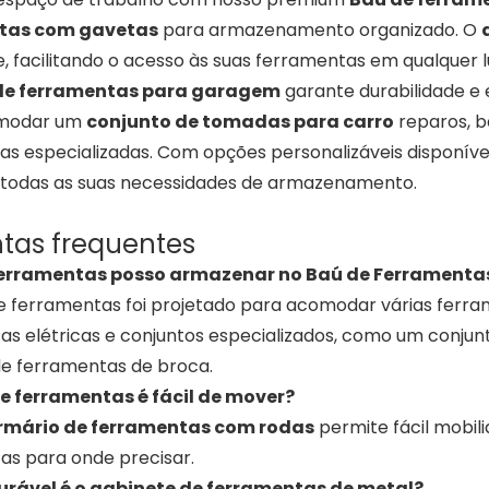
tas com gavetas
para armazenamento organizado. O
, facilitando o acesso às suas ferramentas em qualquer l
de ferramentas para garagem
garante durabilidade e 
modar um
conjunto de tomadas para carro
reparos,
as especializadas. Com opções personalizáveis ​​disponív
 todas as suas necessidades de armazenamento.
tas frequentes
 ferramentas posso armazenar no Baú de Ferramenta
de ferramentas foi projetado para acomodar várias ferra
as elétricas e conjuntos especializados, como um conju
de ferramentas de broca.
de ferramentas é fácil de mover?
rmário de ferramentas com rodas
permite fácil mobil
as para onde precisar.
urável é o gabinete de ferramentas de metal?