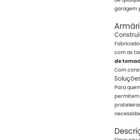
garagem p
Armári
Construí
Fabricado
com as ta
de tomad
Com const
Soluçõe
Para quem
permitem 
prateleira
necessida
Descri
Eleve seu