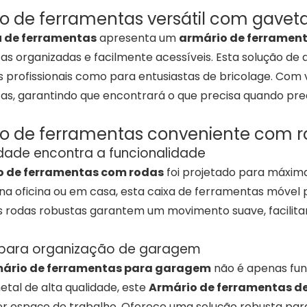
o de ferramentas versátil com gavet
 de ferramentas
apresenta um
armário de ferramen
as organizadas e facilmente acessíveis. Esta solução de
profissionais como para entusiastas de bricolage. Com 
as, garantindo que encontrará o que precisa quando prec
o de ferramentas conveniente com r
dade encontra a funcionalidade
o de ferramentas com rodas
foi projetado para máxima
na oficina ou em casa, esta caixa de ferramentas móvel
As rodas robustas garantem um movimento suave, facilit
o para organização de garagem
ário de ferramentas para garagem
não é apenas fun
etal de alta qualidade, este
Armário de ferramentas d
er espaço de trabalho. Oferece uma solução robusta par