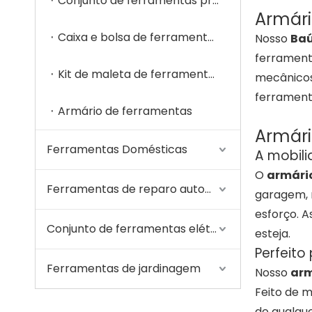
Conjunto de ferramentas profissionais
Armári
Caixa e bolsa de ferramentas
Nosso
Baú
ferrament
Kit de maleta de ferramentas
mecânicos 
ferrament
Armário de ferramentas
Armári
Ferramentas Domésticas
A mobili
O
armári
Ferramentas de reparo automático
garagem, 
esforço. 
Conjunto de ferramentas elétricas
esteja.
Perfeit
Ferramentas de jardinagem
Nosso
arm
Feito de m
de qualqu