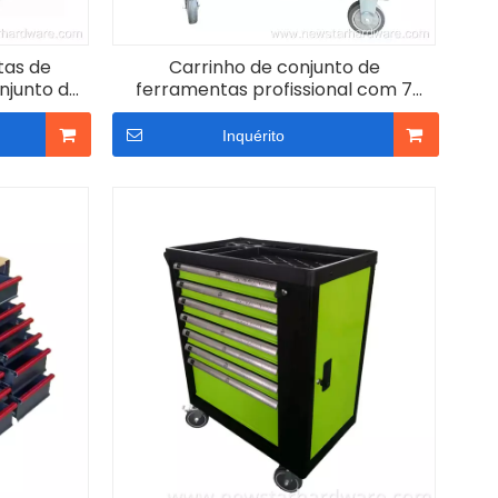
tas de
Carrinho de conjunto de
njunto de
ferramentas profissional com 7
s para
gavetas de nível industrial
s móveis
Inquérito