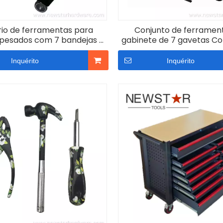
io de ferramentas para
Conjunto de ferramen
 pesados ​​com 7 bandejas e
gabinete de 7 gavetas Co
erramentas manuais
ferramentas modulare
carrinho de ferramenta
Inquérito
Inquérito