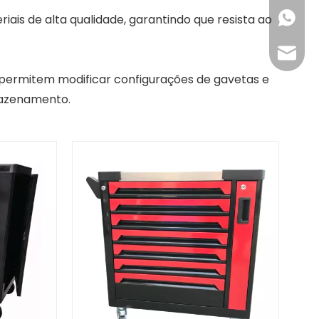
+86158
ais de alta qualidade, garantindo que resista ao
info@n
permitem modificar configurações de gavetas e
mazenamento.