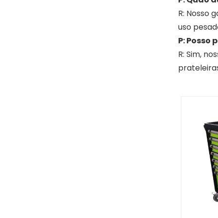
R: Nosso g
uso pesad
P: Posso 
R: Sim, no
prateleir