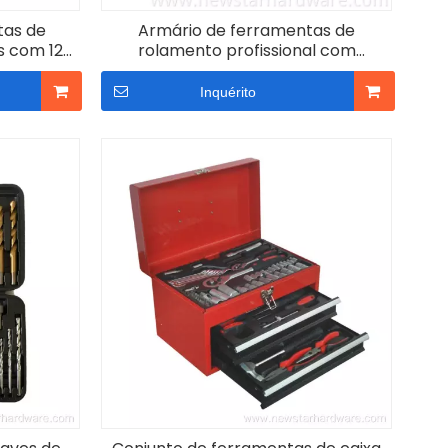
tas de
Armário de ferramentas de
s com 12
rolamento profissional com
izado
conjunto completo de ferramentas
Inquérito