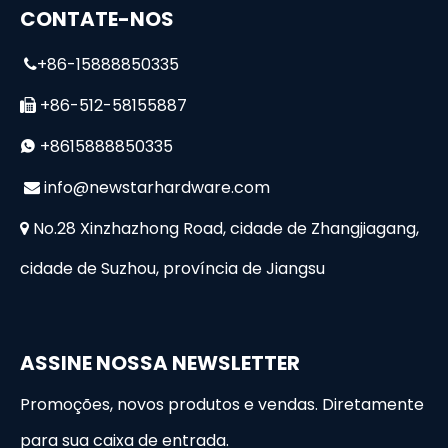
CONTATE-NOS
+86-15888850335

+86-512-58155887

+8615888850335

i
nfo@newstarhardware.com

No.28 Xinzhazhong Road, cidade de Zhangjiagang,

cidade de Suzhou, província de Jiangsu
ASSINE NOSSA NEWSLETTER
Promoções, novos produtos e vendas. Diretamente
para sua caixa de entrada.